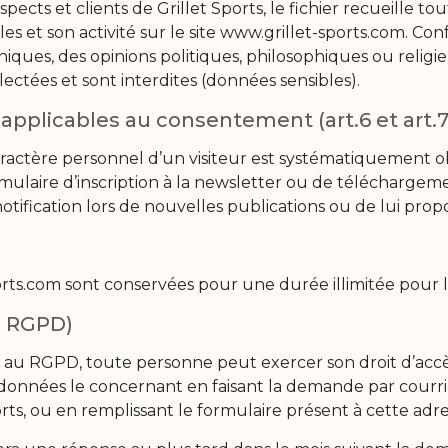
pects et clients de Grillet Sports, le fichier recueille to
les et son activité sur le site www.grillet-sports.com. Con
niques, des opinions politiques, philosophiques ou religi
ectées et sont interdites (données sensibles).
s applicables au consentement (art.6 et art
actère personnel d’un visiteur est systématiquement ob
ormulaire d’inscription à la newsletter ou de téléchargem
otification lors de nouvelles publications ou de lui prop
orts.com sont conservées pour une durée illimitée pour le
du RGPD)
au RGPD, toute personne peut exercer son droit d’accès, d
es données le concernant en faisant la demande par courr
ports, ou en remplissant le formulaire présent à cette adre