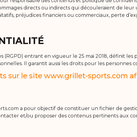
ur responsable des contenus et politique de confidentiali
ges directs ou indirects qui découleraient de leur utilis
imitatifs, préjudices financiers ou commerciaux, perte d’e
NTIALITÉ
RGPD) entrant en vigueur le 25 mai 2018, définit les pri
nnelles. Il garantit aussi les droits pour les personnes 
s sur le site www.grillet-sports.com af
rts.com a pour objectif de constituer un fichier de gestio
ur contacter et/ou proposer des contenus pertinents aux co