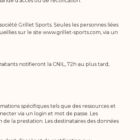
mande d’accès ou de rectification.
société Grillet Sports. Seules les personnes liées
illies sur le site www.grillet-sports.com, via un
aitants notifieront la CNIL, 72h au plus tard,
ormations spécifiques tels que des ressources et
nnecter via un login et mot de passe. Les
n de la prestation. Les destinataires des données