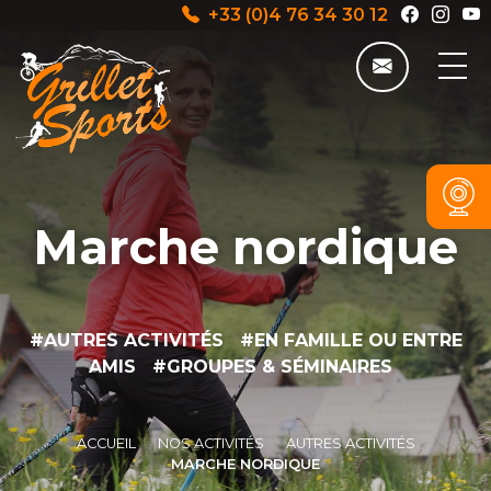
+33 (0)4 76 34 30 12
Marche nordique
#AUTRES ACTIVITÉS #EN FAMILLE OU ENTRE
AMIS #GROUPES & SÉMINAIRES
ACCUEIL
NOS ACTIVITÉS
AUTRES ACTIVITÉS
MARCHE NORDIQUE