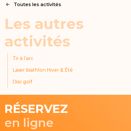
Toutes les activités
Les autres
activités
Tir à l’arc
Laser biathlon Hiver & Été
Disc golf
RÉSERVEZ
en ligne