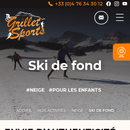
+33 (0)4 76 34 30 12
Ski de fond
#NEIGE #POUR LES ENFANTS
ACCUEIL
NOS ACTIVITÉS
NEIGE
SKI DE FOND